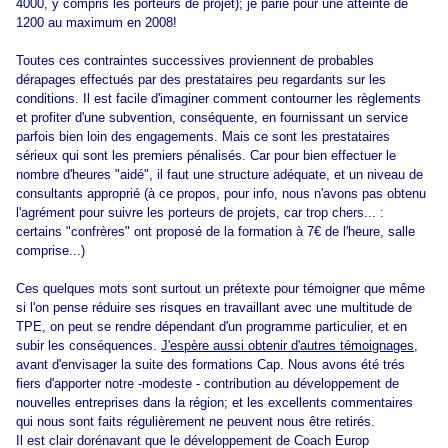
4000, y compris les porteurs de projet); je parie pour une atteinte de
1200 au maximum en 2008!
Toutes ces contraintes successives proviennent de probables
dérapages effectués par des prestataires peu regardants sur les
conditions. Il est facile d'imaginer comment contourner les règlements
et profiter d'une subvention, conséquente, en fournissant un service
parfois bien loin des engagements. Mais ce sont les prestataires
sérieux qui sont les premiers pénalisés. Car pour bien effectuer le
nombre d'heures "aidé", il faut une structure adéquate, et un niveau de
consultants approprié (à ce propos, pour info, nous n'avons pas obtenu
l'agrément pour suivre les porteurs de projets, car trop chers... :
certains "confrères" ont proposé de la formation à 7€ de l'heure, salle
comprise...)
Ces quelques mots sont surtout un prétexte pour témoigner que même
si l'on pense réduire ses risques en travaillant avec une multitude de
TPE, on peut se rendre dépendant d'un programme particulier, et en
subir les conséquences.
J'espère aussi obtenir d'autres témoignages
,
avant d'envisager la suite des formations Cap. Nous avons été trés
fiers d'apporter notre -modeste - contribution au développement de
nouvelles entreprises dans la région; et les excellents commentaires
qui nous sont faits régulièrement ne peuvent nous être retirés.
Il est clair dorénavant que le développement de Coach Europ