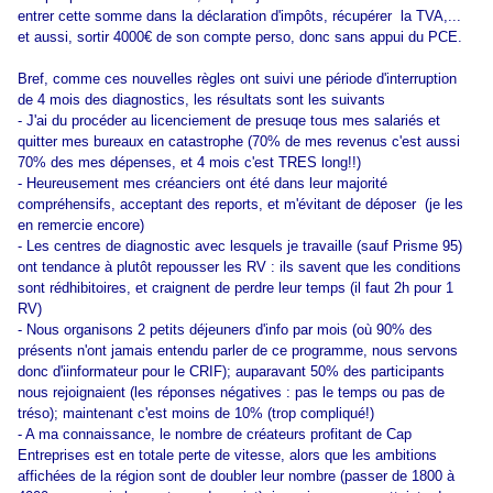
entrer cette somme dans la déclaration d'impôts, récupérer la TVA,...
et aussi, sortir 4000€ de son compte perso, donc sans appui du PCE.
Bref, comme ces nouvelles règles ont suivi une période d'interruption
de 4 mois des diagnostics, les résultats sont les suivants
- J'ai du procéder au licenciement de presuqe tous mes salariés et
q
uitter mes bureaux en catastrophe (70% de mes revenus c'est aussi
70% des mes dépenses, et 4 mois c'est TRES long!!)
- Heureusement mes créanciers ont été dans leur majorité
compréhensifs
, acceptant des reports, et m'évitant de déposer (je les
en remercie encore)
- Les centres de diagnostic avec lesquels je travaille (sauf Prisme 95)
ont tendance à plutôt repousser les RV : ils savent que les conditions
sont rédhibitoires, et craignent de perdre leur temps (il faut 2h pour 1
RV)
- Nous organisons 2 petits déjeuners d'info par mois (où 90% des
présents n'ont jamais entendu parler de ce programme, nous servons
donc d'iinformateur pour le CRIF); auparavant 50% des participants
nous rejoignaient (les réponses négatives : pas le temps ou pas de
tréso); maintenant c'est moins de 10% (trop compliqué!)
- A ma connaissance, le nombre de créateurs profitant de Cap
Entreprises est en totale perte de vitesse, alors que les ambitions
affichées de la région sont de doubler leur nombre (passer de 1800 à