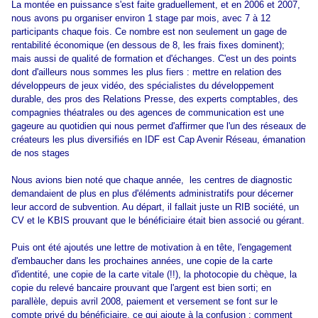
La montée en puissance s'est faite graduellement, et en 2006 et 2007,
nous avons pu organiser environ 1 stage par mois, avec 7 à 12
participants chaque fois. Ce nombre est non seulement un gage de
rentabilité économique (en dessous de 8, les frais fixes dominent);
mais aussi de qualité de formation et d'échanges. C'est un des points
dont d'ailleurs nous sommes les plus fiers : mettre en relation des
développeurs de jeux vidéo, des spécialistes du développement
durable, des pros des Relations Presse, des experts comptables, des
compagnies théatrales ou des agences de communication est une
gageure au quotidien qui nous permet d'affirmer que l'un des réseaux de
créateurs les plus diversifiés en IDF est Cap Avenir Réseau, émanation
de nos stages
Nous avions bien noté que chaque année, les centres de diagnostic
demandaient de plus en plus d'éléments administratifs pour décerner
leur accord de subvention. Au départ, il fallait juste un RIB société, un
CV et le KBIS prouvant que le bénéficiaire était bien associé ou gérant.
Puis ont été ajoutés une lettre de motivation à en tête, l'engagement
d'embaucher dans les prochaines années, une copie de la carte
d'identité, une copie de la carte vitale (!!), la photocopie du chèque, la
copie du relevé bancaire prouvant que l'argent est bien sorti; en
parallèle, depuis avril 2008, paiement et versement se font sur le
compte privé du bénéficiaire, ce qui ajoute à la confusion : comment