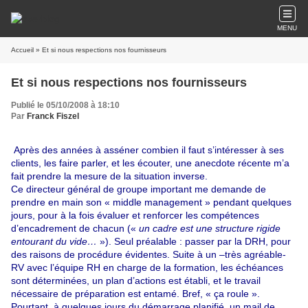
MENU
Accueil
» Et si nous respections nos fournisseurs
Et si nous respections nos fournisseurs
Publié le 05/10/2008 à 18:10
Par
Franck Fiszel
Après des années à asséner combien il faut s’intéresser à ses
clients, les faire parler, et les écouter, une anecdote récente m’a
fait prendre la mesure de la situation inverse.
Ce directeur général de groupe important me demande de
prendre en main son « middle management » pendant quelques
jours, pour à la fois évaluer et renforcer les compétences
d’encadrement de chacun («
un cadre est une structure rigide
entourant du vide…
»). Seul préalable : passer par la DRH, pour
des raisons de procédure évidentes. Suite à un –très agréable-
RV avec l’équipe RH en charge de la formation, les échéances
sont déterminées, un plan d’actions est établi, et le travail
nécessaire de préparation est entamé. Bref, « ça roule ».
Pourtant, à quelques jours du démarrage planifié, un mail de