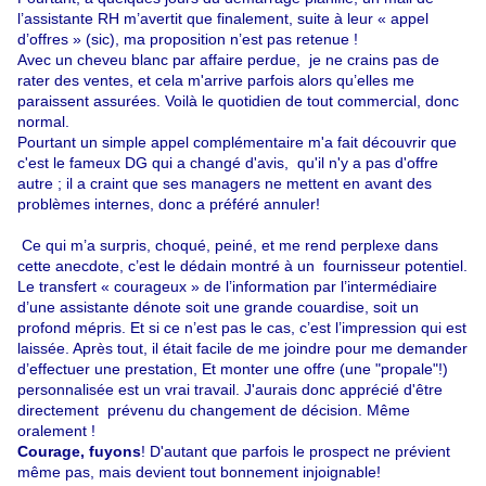
l’assistante RH m’avertit que finalement, suite à leur « appel
d’offres » (sic), ma proposition n’est pas retenue !
Avec un cheveu blanc par affaire perdue, je ne crains pas de
rater des ventes, et cela m'arrive parfois alors qu’elles me
paraissent assurées. Voilà le quotidien de tout commercial, donc
normal.
Pourtant un simple appel complémentaire m'a fait découvrir que
c'est le fameux DG qui a changé d'avis, qu'il n'y a pas d'offre
autre ; il a craint que ses managers ne mettent en avant des
problèmes internes, donc a préféré annuler!
Ce qui m’a surpris, choqué, peiné, et me rend perplexe dans
cette anecdote, c’est le dédain montré à un fournisseur potentiel.
Le transfert « courageux » de l’information par l’intermédiaire
d’une assistante dénote soit une grande couardise, soit un
profond mépris. Et si ce n’est pas le cas, c’est l’impression qui est
laissée. Après tout, il était facile de me joindre pour me demander
d’effectuer une prestation, Et monter une offre (une "propale"!)
personnalisée est un vrai travail. J'aurais donc apprécié d'être
directement prévenu du changement de décision. Même
oralement !
Courage, fuyons
! D'autant que parfois le prospect ne prévient
même pas, mais devient tout bonnement injoignable!