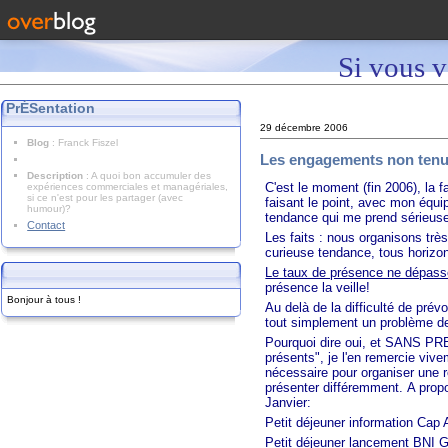
Si vous v
PrÉSentation
29 décembre 2006
Blog
: Franck Fiszel
Les engagements non tenu
Description
: A quoi bon accumuler des
C'est le moment (fin 2006), la 
expériences commerciales et managériales,
si ce n'est pour les partager (avec
faisant le point, avec mon équi
humour)?
tendance qui me prend sérieusem
Contact
Les faits : nous organisons trè
curieuse tendance, tous horizons
Le taux de présence ne dépas
présence la veille!
Bonjour à tous !
Au delà de la difficulté de prév
tout simplement un problème de
Pourquoi dire oui, et SANS PRE
présents", je l'en remercie viv
nécessaire pour organiser une r
présenter différemment. A prop
Janvier:
Petit déjeuner information Cap 
Petit déjeuner lancement BNI G