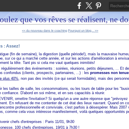
oulez que vos rêves se réalisent, ne d
<< du nouveau dans le coaching
Pourquoi un blog... >>
s : Assez!
fatigue (fin de semaine), la digestion (quelle période!), mais la mauvaise hum
pe, sur ce qui a marché cette année, et sur les actions d'amélioration à envis
ent la tête. Tant pis si cela me vaut quelques inimitiés!
s régulièrement des événements : soirées, réunions, petits déjeuners, ... Et 
 confondus (clients, prospects, partenaires, ...) : les
promesses non tenue
se plus 40%
, non pas des invités (ce qui serait formidable), mais des person
oir les tailles de salle, les consommations, ou les tours de table pour les "bu
 confiance. D'abord en soi même, et en ses capacités à réunir.
VENIR, omettre l'invitation? Si quelqu'un a une autre réponse que "prévoye
ement. En refusant de me contenter de cet état des lieux navrant. Quand on co
encontre professionnelle et conviviale, c'est parfois à désespérer. Mais 2007
os, comme cela vous intéresse manifestement, voilà quelques opportunités p
Avenir chefs d'entreprises : Paris 11/01, 9h30
onesse, 100 chefs d'entreprises, 19/01 à 7h30 !