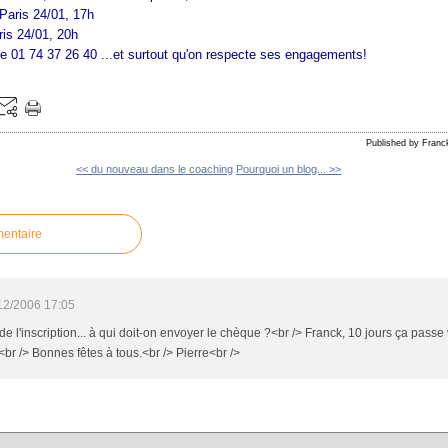
Paris 24/01, 17h
is 24/01, 20h
 le 01 74 37 26 40 ...et surtout qu'on respecte ses engagements!
Published by Franc
<< du nouveau dans le coaching
Pourquoi un blog... >>
mentaire
12/2006 17:05
s de l'inscription... à qui doit-on envoyer le chèque ?<br /> Franck, 10 jours ça passe
br /> Bonnes fêtes à tous.<br /> Pierre<br />