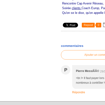
Rencontre Cap Avenir Réseau, 
Soirée
clients
Coach Europ, Par
Qu'on se le dise, qu'on appelle
Repost
0
commentaires
Ajouter un com
P
Pierre MessiÃÂ©
29/
<br /> Il faut payer lor
nombreux à contrôler !<
Répondre