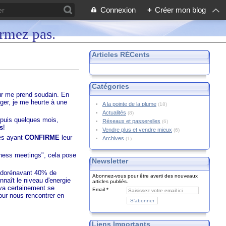
Connexion
+
Créer mon blog
ormez pas.
Articles RÉCents
Catégories
eur me prend soudain. En
ager, je me heurte à une
A la pointe de la plume
(18)
Actualités
(8)
depuis quelques mois,
Réseaux et passerelles
(6)
s
!
Vendre plus et vendre mieux
(6)
nes ayant
CONFIRME
leur
Archives
(1)
siness meetings", cela pose
Newsletter
z dorénavant 40% de
Abonnez-vous pour être averti des nouveaux
nnaît le niveau d'energie
articles publiés.
 va certainement se
Email
our nous rencontrer en
Liens Importants