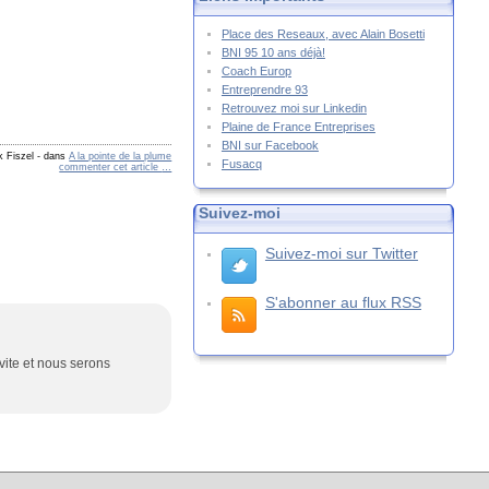
Place des Reseaux, avec Alain Bosetti
BNI 95 10 ans déjà!
Coach Europ
Entreprendre 93
Retrouvez moi sur Linkedin
Plaine de France Entreprises
BNI sur Facebook
k Fiszel
-
dans
A la pointe de la plume
Fusacq
commenter cet article
…
Suivez-moi
Suivez-moi sur Twitter
S'abonner au flux RSS
 vite et nous serons