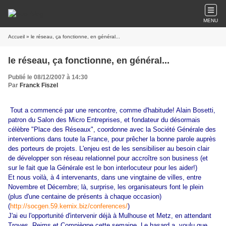
MENU
Accueil
» le réseau, ça fonctionne, en général...
le réseau, ça fonctionne, en général...
Publié le 08/12/2007 à 14:30
Par
Franck Fiszel
Tout a commencé par une rencontre, comme d'habitude! Alain Bosetti,
patron du Salon des Micro Entreprises, et fondateur du désormais
célèbre "Place des Réseaux", coordonne avec la Société Générale des
interventions dans toute la France, pour prêcher la bonne parole auprès
des porteurs de projets. L'enjeu est de les sensibiliser au besoin clair
de développer son réseau relationnel pour accroître son business (et
sur le fait que la Générale est le bon interlocuteur pour les aider!)
Et nous voilà, à 4 intervenants, dans une vingtaine de villes, entre
Novembre et Décembre; là, surprise, les organisateurs font le plein
(plus d'une centaine de présents à chaque occasion)
(
http://socgen.59.kernix.biz/conferences/
)
J'ai eu l'opportunité d'intervenir déjà à Mulhouse et Metz, en attendant
Troyes, Reims et Compiègne cette semaine. Le hasard a voulu que