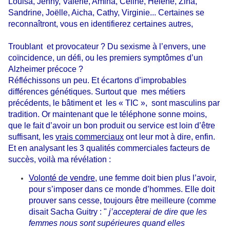
Louisa, Jenny, Valérie, Amina, Céline, Hélène, Zina,
Sandrine, Joëlle, Aicha, Cathy, Virginie... Certaines se
reconnaîtront, vous en identifierez certaines autres,
Troublant
et provocateur ? Du sexisme à l’envers, une
coïncidence, un défi, ou les premiers symptômes d’un
Alzheimer précoce ?
Réfléchissons un peu. Et écartons d’improbables
différences génétiques. Surtout que mes métiers
précédents, le bâtiment et
les « TIC »,
sont
masculins par
tradition. Or maintenant que le téléphone sonne moins,
que le fait d’avoir un bon produit ou service est loin d’être
suffisant, les
vrais commerciaux
ont leur mot à dire, enfin.
Et en analysant les 3 qualités commerciales facteurs de
succès, voilà ma révélation :
Volonté de vendre
, une femme doit bien plus l’avoir,
pour s’imposer dans ce monde d’hommes. Elle doit
prouver sans cesse, toujours être meilleure (comme
disait Sacha Guitry : "
j’accepterai de dire que les
femmes nous sont supérieures quand elles